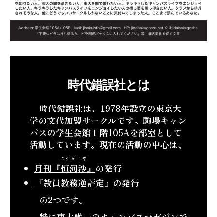
時代錯誤社とは
時代錯誤社は、1978年設立の東京大
学の文代加盟サークルです。駒場キャン
パスの学生会館１階105Aを部室として
活動しています。現在の活動の中心は、
こう
か
しや
月刊『
恒
河
沙
』
の発行
『教員教務逆評定』
の発行
の2つです。
特に東大唯一のキャンパスマガジンで